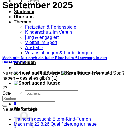
September 2025
Startseite
Über uns
Themen
Freizeiten & Ferienspiele
Kinderschutz im Verein
jung & engagiert
Vielfalt im Sport
Ausleihe
Veranstaltungen & Fortbildungen
Mach mit: Nur noch ein freier Platz beim Skatecamp in den
Herbstferien!
Anmelden
Nur noch wenige Plätze frei! Skaten, Tricks lernen und Spaß
haben – das alles gibt’s [...]
23
Sep.
0
Warenkorb
Neueste Beiträge
Trainer:in gesucht: Eltern-Kind-Turnen
Mach mit: 22.8.26 Qualifizierung für neue