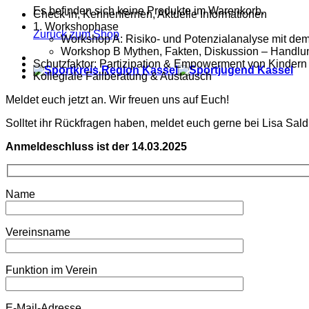
Es befinden sich keine Produkte im Warenkorb.
Check-in, Kennenlernen, Aktuelle Informationen
1. Workshophase
Zurück zum Shop
Workshop A: Risiko- und Potenzialanalyse mit de
Workshop B Mythen, Fakten, Diskussion – Handlung
Schutzfaktor: Partizipation & Empowerment von Kindern
Kollegiale Fallberatung & Austausch
Meldet euch jetzt an. Wir freuen uns auf Euch!
Solltet ihr Rückfragen haben, meldet euch gerne bei Lisa Saldit
Anmeldeschluss ist der 14.03.2025
Name
Vereinsname
Funktion im Verein
E-Mail-Adresse