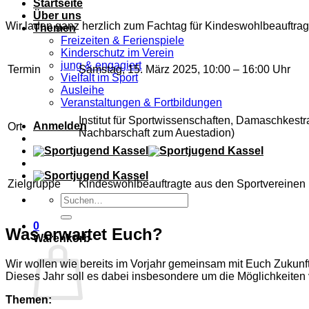
Startseite
Über uns
Wir laden ganz herzlich zum Fachtag für Kindeswohlbeauftrag
Themen
Freizeiten & Ferienspiele
Kinderschutz im Verein
jung & engagiert
Termin
Samstag, 15. März 2025, 10:00 – 16:00 Uhr
Vielfalt im Sport
Ausleihe
Veranstaltungen & Fortbildungen
Institut für Sportwissenschaften, Damaschkestr
Anmelden
Ort
Nachbarschaft zum Auestadion)
Zielgruppe
Kindeswohlbeauftragte aus den Sportvereinen 
0
Was erwartet Euch?
Warenkorb
Wir wollen wie bereits im Vorjahr gemeinsam mit Euch Zukunf
Dieses Jahr soll es dabei insbesondere um die Möglichkeite
Themen: